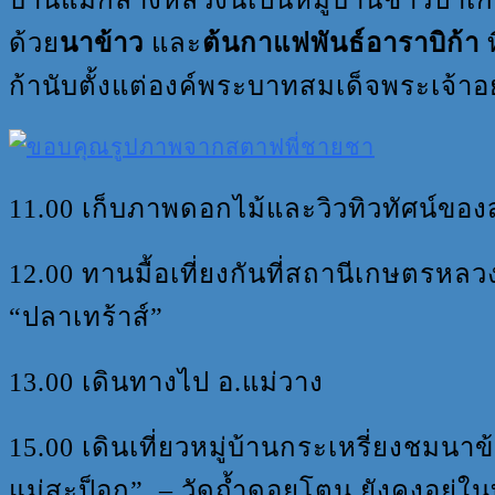
บ้านแม่กลางหลวงนี้เป็นหมู่บ้านชาวปา
ด้วย
นาข้าว
และ
ต้นกาแฟพันธ์อาราบิก้า
ท
ก้านับตั้งแต่องค์พระบาทสมเด็จพระเจ้าอยู่
11.00 เก็บภาพดอกไม้และวิวทิวทัศน์ข
12.00 ทานมื้อเที่ยงกันที่สถานีเกษตรหลว
“ปลาเทร้าส์”
13.00 เดินทางไป อ.แม่วาง
15.00 เดินเที่ยวหมู่บ้านกระเหรี่ยงชมนาข
แม่สะป็อก” – วัดถ้ำดอยโตน ยังคงอยุ่