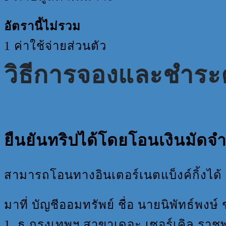
อัตรานี้ไม่รวม
1 ค่าใช้จ่ายส่วนตัว
วิธีการจองและชำระค
ยืนยันทริปได้โดยโอนเงินมัดจ
สามารถโอนทางอินเตอร์เนตแบ็งค์กิ้งได้
มาที่ บัญชีออมทรัพย์ ชื่อ นายนิพัทธ์พงษ์ 
1. ธ.กรุงเทพฯ สาขาเดอะ เซอร์เคิล ราชพ