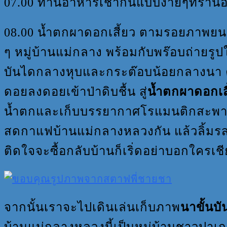
07.00 ทานอาหารเช้ากันแบบง่ายๆที่ร้า
08.00 น้ำตกผาดอกเสี้ยว ตามรอยภาพยนตร
ๆ หมู่บ้านแม่กลาง พร้อมกับพร๊อบถ่ายรูป
บันไดกลางหุบและกระต๊อบน้อยกลางนา ค่
ดอยลงดอยเข้าป่าดิบชื้น สู่
น้ำตกผาดอกเส
น้ำตกและเก็บบรรยากาศโรแมนติกสะพานแ
สดกาแฟบ้านแม่กลางหลวงกัน แล้วลิ้มร
ติดใจจะซื้อกลับบ้านก็เริ่ดอย่าบอกใครเช
จากนั้นเราจะไปเดินเล่นเก็บภาพ
นาขั้นบ