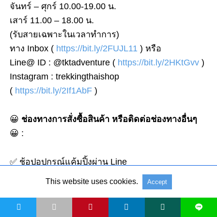
จันทร์ – ศุกร์ 10.00-19.00 น.
เสาร์ 11.00 – 18.00 น.
(รับสายเฉพาะในเวลาทำการ)
ทาง Inbox (
https://bit.ly/2FUJL11
) หรือ
Line@ ID : @tktadventure (
https://bit.ly/2HKtGvv
)
Instagram : trekkingthaishop
(
https://bit.ly/2If1AbF
)
😀
ช่องทางการสั่งซื้อสินค้า หรือติดต่อช่องทางอื่นๆ
😀 :
✅ ช้อปอุปกรณ์แค้มปิ้งผ่าน Line
Myshop:
https://shop.line.me/@tktadventure
This website uses cookies.
Accept
**ช้อปครบ 400 บาท / ออเดอร์ รับเลย 30 พอยท์ ใช้
เป็นส่วนลดช้อปต่อได้แทนเงินสดได้เลย 1 พอยท์ = 1
t
L